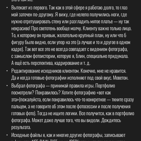
Вытекает из первого. Так как в этой сфере я работаю долго, то глаз
мой заточен по-другому. Я вижу, где нелепо получились ноги, где
нужно отретушировать стену или разгладить мятое платье — ну так
некрасиво! Про светотень вообще молчу. Клиенту важно только лицо.
То, к которому он привык, желательно крупный план, ну или что б
фигуру было видно, если упор на это (а лучше и то и другое в одном
кадре). Так вот все это не всегда совпадает с видением фотографа,
с замыслом фотоистории, которую я, блин, специально придумала.
А ещё есть перспектива, кадрирование и т. д.
Редактирование исходников клиентом. Конечно, мне не нравится.
Да и когда готовые фотографии исполняют под свой вкус. Моветон.
Выбрал фотографа — принимай правила игры. Портфолио
посмотрели? Понравилось? Хотите фотографию «вот как
эта»(пожалуйста, если понравилось что-то конкретное — ткните сразу
пальцем, а не говорите об этом после фотосессии и после получения
готовых фото). Тогда не ищите логики. Все получится, как в портфолио
фотографа. Может даже лучше того, что вы видели. Дождитесь
результата.
Исходные файлы я, как и многие другие фотографы, записывают