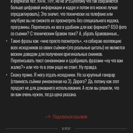
в форматах NEF, RAW, TIFF, но не JPEG(потому что так сохраняется
больше цифровой информации и кадре и потом его можно лучше
отредактировать). Это значит, что технически на телефоне или
ноутбуке вы не сможете их просмотреть без специального кодека,
программы. Переписать их все в удобном для вас формате? 650 фото
со съемки? С техническим браком тоже? А, убрать бракованные…
Такие фразы как: «мне просто посмотреть», «я собираю коллекцию
всех исходников со своих съёмок»(это реальные цитаты) не являются
веским доводом для получения оригинальных снимков.
Переписывать текст синонимами и сдабривать фразами «ну что вам
жалко?» или что-то в этом роде не стоит. Ну правда.
Скажу прямо. Я могу отдать исходники. Но за крупный гонорар
(стоимость съёмки умноженная на 3). Дорого? Да, потому как этот
продукт не для домашнего использования. А если вы решили, что
он вам очень нужен, тогда цена указана.
Поделиться ссылкой
БЛОГ