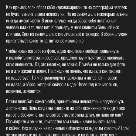
Как пример: если образ себя идеализирован, то на фотографии человек
не будет замечать свои недостатки. Но на самом деле некоторые изъяны
иногда имеют место. В ином случае, когда образ себя негативный,
человек видит то, чего нет. К примеру, у него слишком большой нос
или уши. Хотя на самом деле с его лицом всё в порядке. В обоих случаях
присутствует какое-то когнитивное искажение.
Чтобы нравится себе на фото, а для некоторых вообще привыкнуть
и полюбить фотографироваться, придётся научиться трезво оценивать
свою внешность. Да, это нелегко, но важно. Причём не только для фото,
но и для жизни в целом. Необходимо понять, что идеала как такового
не существует. То, что транслируют таблоиды и интернет — вовсе
не идеал, а образ, который сейчас в моде. Через год или месяц он,
вероятно, изменится.
Важно полюбить самого себя, принять свои недостатки и подчеркнуть
достоинства. Ведь когда вы смотрите на себя осознанно, то видите все
как есть.Возможно, вы не соответствуете стандартам, но надо ли оно?
Посмотрите и решите, комфортно вам такими какие вы есть здесь
и сейчас, без оглядки на принятые в обществе стандарты красоты? Если
честно ответите да, то тогда все в порядке, и на фото вы себе тоже